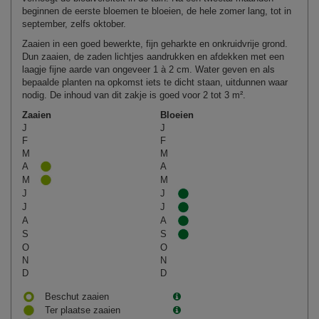
beginnen de eerste bloemen te bloeien, de hele zomer lang, tot in
september, zelfs oktober.
Zaaien in een goed bewerkte, fijn geharkte en onkruidvrije grond.
Dun zaaien, de zaden lichtjes aandrukken en afdekken met een
laagje fijne aarde van ongeveer 1 à 2 cm. Water geven en als
bepaalde planten na opkomst iets te dicht staan, uitdunnen waar
nodig. De inhoud van dit zakje is goed voor 2 tot 3 m².
Zaaien
Bloeien
J
J
F
F
M
M
A
A
M
M
J
J
J
J
A
A
S
S
O
O
N
N
D
D
Beschut zaaien
Ter plaatse zaaien