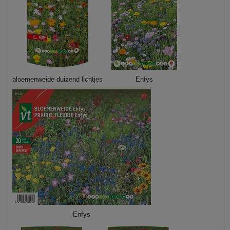
bloemenweide duizend lichtjes
Enfys
Enfys