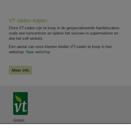
VT zaden kopen
Onze VT-zaden zijn te koop in de gespecialiseerde handelszaken
zoals een tuincentrum en tijdens het seizoen in supermarkten en
doe-het-zelf winkels.
Een aantal van onze klanten bieden VT-zaden te koop in hun
webshop.
Naar webshop
Meer info
Contact:
VT, Diksmuidsesteenweg 339, 8800 Roeselare, België