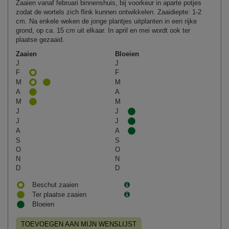
Zaaien vanaf februari binnenshuis, bij voorkeur in aparte potjes
zodat de wortels zich flink kunnen ontwikkelen. Zaaidiepte: 1-2
cm. Na enkele weken de jonge plantjes uitplanten in een rijke
grond, op ca. 15 cm uit elkaar. In april en mei wordt ook ter
plaatse gezaaid.
Zaaien
Bloeien
J
J
F
F
M
M
A
A
M
M
J
J
J
J
A
A
S
S
O
O
N
N
D
D
Beschut zaaien
Ter plaatse zaaien
Bloeien
TOEVOEGEN AAN MIJN WENSLIJST