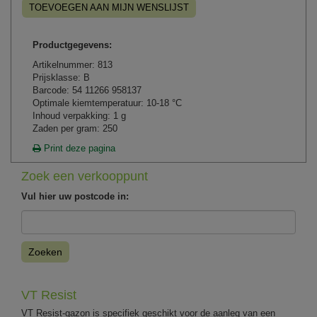
TOEVOEGEN AAN MIJN WENSLIJST
Productgegevens:
Artikelnummer: 813
Prijsklasse: B
Barcode: 54 11266 958137
Optimale kiemtemperatuur: 10-18 °C
Inhoud verpakking: 1 g
Zaden per gram: 250
Print deze pagina
Zoek een verkooppunt
Vul hier uw postcode in:
Zoeken
VT Resist
VT Resist-gazon is specifiek geschikt voor de aanleg van een