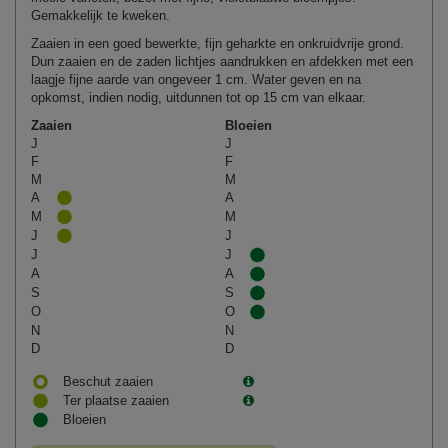
Gemakkelijk te kweken.
Zaaien in een goed bewerkte, fijn geharkte en onkruidvrije grond.
Dun zaaien en de zaden lichtjes aandrukken en afdekken met een
laagje fijne aarde van ongeveer 1 cm. Water geven en na
opkomst, indien nodig, uitdunnen tot op 15 cm van elkaar.
Zaaien
Bloeien
J
J
F
F
M
M
A
A
M
M
J
J
J
J
A
A
S
S
O
O
N
N
D
D
Beschut zaaien
Ter plaatse zaaien
Bloeien