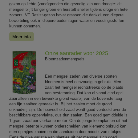
gazon op lichte (zand)gronden die gevoelig zijn aan droogte: dit
mengsel blijft langer groen en herstelt sneller tijdens droge en hete
zomers. VT Resist-gazon bevat grassen die dankzij een diepere
beworteling ook in diepere bodemlagen water en voedingsstoffen
kunnen opnemen.
Meer info
Onze aanrader voor 2025
Bloemzadenmengsels
Een mengsel zaden van diverse soorten
bloemen is heel eenvoudig in gebruik. Men
zaait het mengsel rechtstreeks op de plaats
van bestemming. Dat kan al vanaf eind april.
Zaai alleen in een bewerkte grond waarbij van de bovenste laag
een fijn zaaibed gemaakt is. Bij het zaaien moet de grond
onkruidvrij zijn. De hoeveelheid zaad wordt goed verdeeld over de
beschikbare oppervlakte, dus dun zaaien. Een goed gemiddelde is
1 gram zaad per vierkante meter. Om de jonge kiemplanten uit het
mengsel beter te kunnen onderscheiden van kiemend onkruid kan
men op rijtjes zaaien en die aanduiden door middel van stokjes.
Eens de rijke variatie van plantjes uit het mengsel zich goed