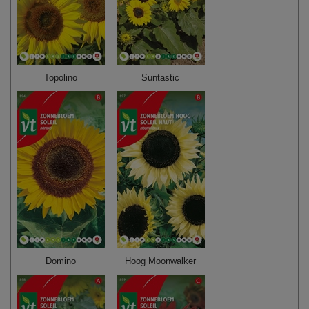
Topolino
Suntastic
Domino
Hoog Moonwalker