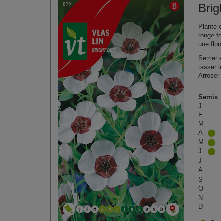
Brig
Plante 
rouge f
une flo
Semer e
tasser 
Arroser 
Semis
J
F
M
A
M
J
J
A
S
O
N
D