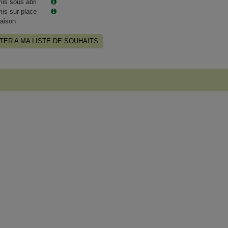
is sous abri
is sur place
raison
TER A MA LISTE DE SOUHAITS