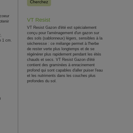
Cherchez
 coeur
VT Resist
btenir
VT Resist Gazon d'été est spécialement
conçu pour l'aménagement d'un gazon sur
,
des sols (sablonneux) légers, sensibles à la
n 1 cm.
sècheresse : ce mélange permet à l'herbe
de rester verte plus longtemps et de se
régénérer plus rapidement pendant les étés
chauds et secs. VT Resist Gazon d'été
contient des graminées à enracinement
profond qui sont capables d'aller puiser l'eau
et les nutriments dans les couches plus
profondes du sol.
0