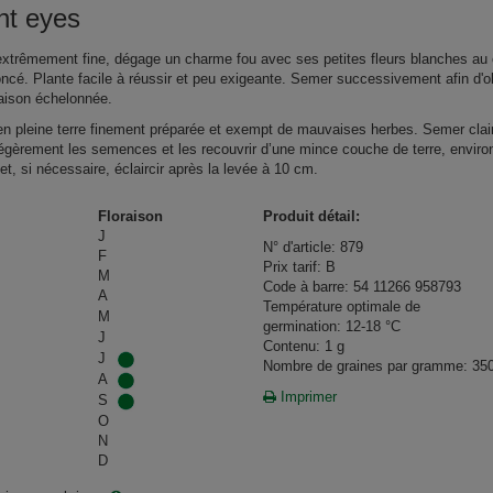
ht eyes
extrêmement fine, dégage un charme fou avec ses petites fleurs blanches au
oncé. Plante facile à réussir et peu exigeante. Semer successivement afin d'o
raison échelonnée.
n pleine terre finement préparée et exempt de mauvaises herbes. Semer clair
légèrement les semences et les recouvrir d’une mince couche de terre, enviro
et, si nécessaire, éclaircir après la levée à 10 cm.
Floraison
Produit détail:
J
N° d'article: 879
F
Prix tarif: B
M
Code à barre: 54 11266 958793
A
Température optimale de
M
germination: 12-18 °C
J
Contenu: 1 g
J
Nombre de graines par gramme: 35
A
Imprimer
S
O
N
D