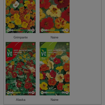
Grimpante
Naine
Alaska
Naine