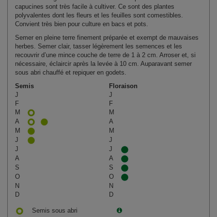
capucines sont très facile à cultiver. Ce sont des plantes
polyvalentes dont les fleurs et les feuilles sont comestibles.
Convient très bien pour culture en bacs et pots.
Semer en pleine terre finement préparée et exempt de mauvaises
herbes. Semer clair, tasser légèrement les semences et les
recouvrir d’une mince couche de terre de 1 à 2 cm. Arroser et, si
nécessaire, éclaircir après la levée à 10 cm. Auparavant semer
sous abri chauffé et repiquer en godets.
Semis
Floraison
J
J
F
F
M
M
A
A
M
M
J
J
J
J
A
A
S
S
O
O
N
N
D
D
Semis sous abri