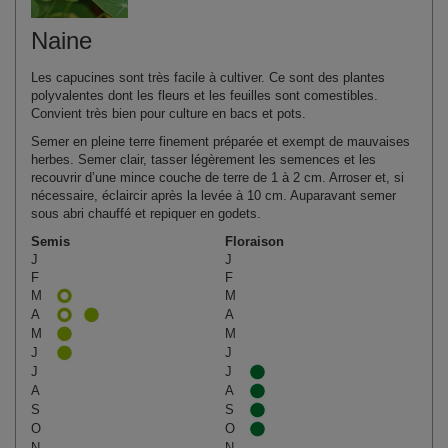
Naine
Les capucines sont très facile à cultiver. Ce sont des plantes
polyvalentes dont les fleurs et les feuilles sont comestibles.
Convient très bien pour culture en bacs et pots.
Semer en pleine terre finement préparée et exempt de mauvaises
herbes. Semer clair, tasser légèrement les semences et les
recouvrir d’une mince couche de terre de 1 à 2 cm. Arroser et, si
nécessaire, éclaircir après la levée à 10 cm. Auparavant semer
sous abri chauffé et repiquer en godets.
Semis
Floraison
J
J
F
F
M
M
A
A
M
M
J
J
J
J
A
A
S
S
O
O
N
N