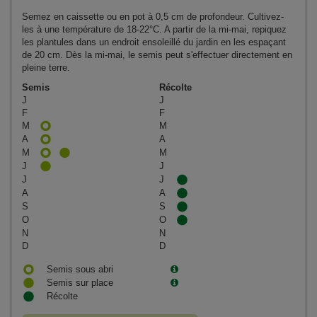
Semez en caissette ou en pot à 0,5 cm de profondeur. Cultivez-
les à une température de 18‑22°C. A partir de la mi‑mai, repiquez
les plantules dans un endroit ensoleillé du jardin en les espaçant
de 20 cm. Dès la mi‑mai, le semis peut s'effectuer directement en
pleine terre.
Semis
Récolte
J
J
F
F
M
M
A
A
M
M
J
J
J
J
A
A
S
S
O
O
N
N
D
D
Semis sous abri
Semis sur place
Récolte