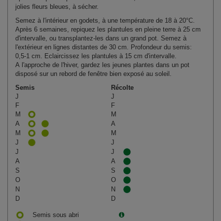
jolies fleurs bleues, à sécher.
Semez à l'intérieur en godets, à une température de 18 à 20°C.
Après 6 semaines, repiquez les plantules en pleine terre à 25 cm
d'intervalle, ou transplantez-les dans un grand pot. Semez à
l'extérieur en lignes distantes de 30 cm. Profondeur du semis:
0,5‑1 cm. Eclaircissez les plantules à 15 cm d'intervalle.
A l'approche de l'hiver, gardez les jeunes plantes dans un pot
disposé sur un rebord de fenêtre bien exposé au soleil.
Semis
Récolte
J
J
F
F
M
M
A
A
M
M
J
J
J
J
A
A
S
S
O
O
N
N
D
D
Semis sous abri