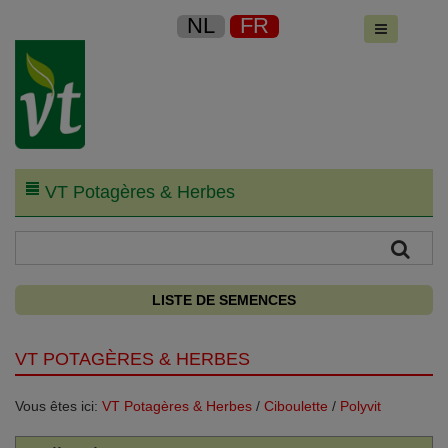
NL
FR
VT Potagères & Herbes
LISTE DE SEMENCES
VT POTAGÈRES & HERBES
Vous êtes ici:
VT Potagères & Herbes
/
Ciboulette
/
Polyvit