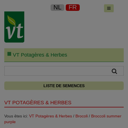
NL
FR
VT Potagères & Herbes
LISTE DE SEMENCES
VT POTAGÈRES & HERBES
Vous êtes ici:
VT Potagères & Herbes
/
Brocoli
/
Broccoli summer
purple