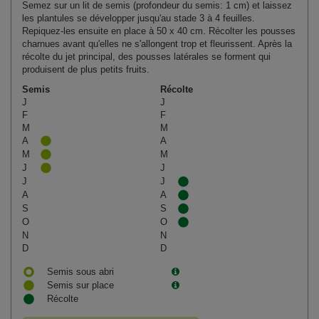
Semez sur un lit de semis (profondeur du semis: 1 cm) et laissez
les plantules se développer jusqu'au stade 3 à 4 feuilles.
Repiquez-les ensuite en place à 50 x 40 cm. Récolter les pousses
charnues avant qu'elles ne s'allongent trop et fleurissent. Après la
récolte du jet principal, des pousses latérales se forment qui
produisent de plus petits fruits.
Semis
Récolte
J
J
F
F
M
M
A
A
M
M
J
J
J
J
A
A
S
S
O
O
N
N
D
D
Semis sous abri
Semis sur place
Récolte