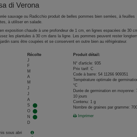
sa di Verona
orée sauvage ou Radicchio produit de belles pommes bien serrées, à feuilles
es, à utiliser en salade.
n exposition chaude à une profondeur de 1 cm, en lignes espacées de 30 c
issez les plantules à 30 cm dans la ligne. Les pommes peuvent rester longte
jardin sans être coupées et se conservent en outre bien au réfrigérateur.
Récolte
Produit détail:
J
N° d'article: 935
F
Prix tarif: C
M
Code à barre: 54 11266 909351
A
Température optimale de germinatio
M
°C
J
Durée de germination en moyenne: 
J
10 jours
A
Contenu: 1 g
S
Nombre de graines par gramme: 70
O
Imprimer
N
D
is sous abri