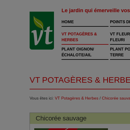
Le jardin qui émerveille vo
HOME
POINTS D
VT POTAGÈRES &
VT FLEUR
HERBES
FLEURI
PLANT OIGNON/
PLANT P
ÉCHALOTE/AIL
TERRE
VT POTAGÈRES & HERB
Vous êtes ici:
VT Potagères & Herbes
/
Chicorée sauv
Chicorée sauvage