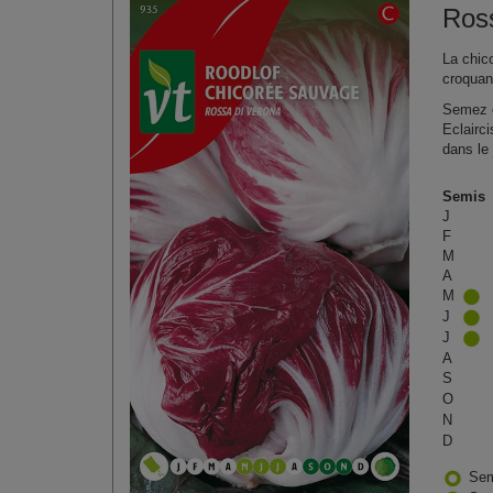
Ros
La chic
croquant
Semez e
Eclairc
dans le 
Semis
J
F
M
A
M
J
J
A
S
O
N
D
Sem