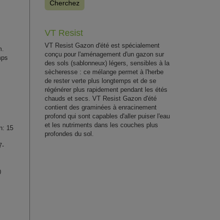
Cherchez
VT Resist
VT Resist Gazon d'été est spécialement
m.
conçu pour l'aménagement d'un gazon sur
mps
des sols (sablonneux) légers, sensibles à la
sècheresse : ce mélange permet à l'herbe
de rester verte plus longtemps et de se
régénérer plus rapidement pendant les étés
chauds et secs. VT Resist Gazon d'été
contient des graminées à enracinement
profond qui sont capables d'aller puiser l'eau
et les nutriments dans les couches plus
n: 15
profondes du sol.
7-
0