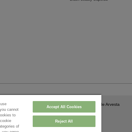
 use
A propos de Arvesta
Accept All Cookies
 you cannot
Contact
0 Roeselare – België
cookies to
'cookie
aration de confidentialité
-
Paramètres
Reject All
ategories of
’, you agree