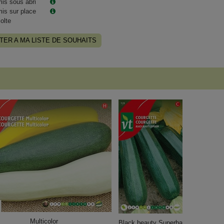
is sous abri
is sur place
olte
TER A MA LISTE DE SOUHAITS
Multicolor
Black beauty Superba