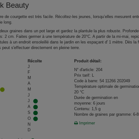
ck Beauty
re de courgette est très facile. Récoltez-les jeunes, lorsqu’elles mesurent ent
e long.
eux graines dans un pot large et gardez la plantule la plus robuste. Profonde
s: 2 cm. Faites germer à une température de 20°C. A partir de la mi‑mai, repi
tules à un endroit ensoleillé dans le jardin en les espaçant d' 1 mètre. Dès la 
 peut s'effectuer directement en pleine terre.
Récolte
Produit détail:
J
N° d'article: 204
F
Prix tarif: L
M
Code à barre: 54 11266 202049
A
Température optimale de germinatio
M
20 °C
J
Durée de germination en
J
moyenne: 6 jours
A
Contenu: 1,5 g
S
Nombre de graines par gramme: 6-8
O
Imprimer
N
D