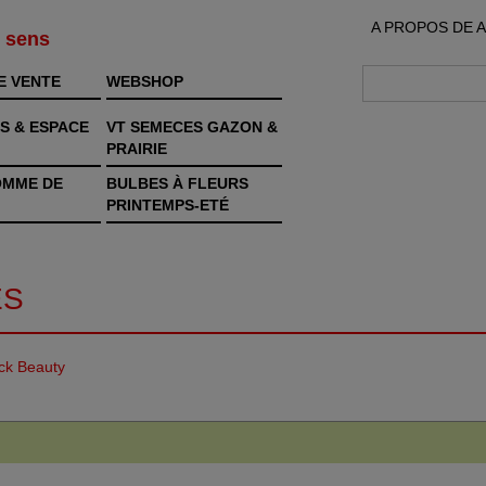
A PROPOS DE 
s sens
E VENTE
WEBSHOP
S & ESPACE
VT SEMECES GAZON &
PRAIRIE
OMME DE
BULBES À FLEURS
PRINTEMPS-ETÉ
ES
ck Beauty