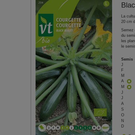
Bla
La cultu
20 cm d
Semez d
du semi
les plan
le semis
Semis
J
F
M
A
M
J
J
A
S
O
N
D