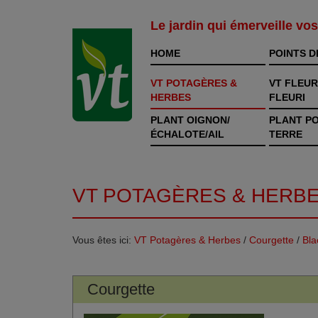
Le jardin qui émerveille vo
HOME
POINTS D
VT POTAGÈRES &
VT FLEUR
HERBES
FLEURI
PLANT OIGNON/
PLANT P
ÉCHALOTE/AIL
TERRE
VT POTAGÈRES & HERB
Vous êtes ici:
VT Potagères & Herbes
/
Courgette
/
Bla
Courgette