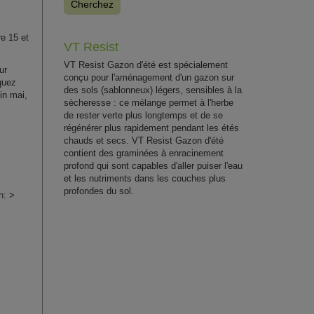
Cherchez
re 15 et
VT Resist
VT Resist Gazon d'été est spécialement
ur
conçu pour l'aménagement d'un gazon sur
quez
des sols (sablonneux) légers, sensibles à la
fin mai,
sècheresse : ce mélange permet à l'herbe
de rester verte plus longtemps et de se
régénérer plus rapidement pendant les étés
chauds et secs. VT Resist Gazon d'été
contient des graminées à enracinement
profond qui sont capables d'aller puiser l'eau
et les nutriments dans les couches plus
profondes du sol.
n: >