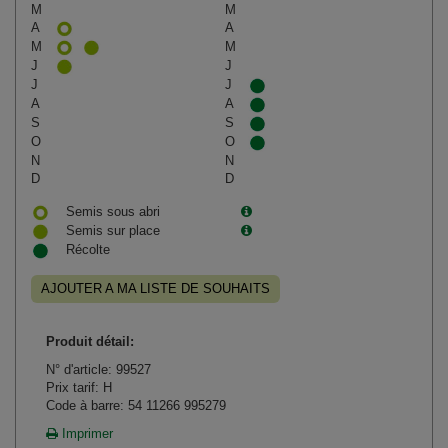
M
M
A
A
M
M
J
J
J
J
A
A
S
S
O
O
N
N
D
D
Semis sous abri
Semis sur place
Récolte
AJOUTER A MA LISTE DE SOUHAITS
Produit détail:
N° d'article: 99527
Prix tarif: H
Code à barre: 54 11266 995279
Imprimer