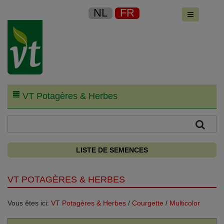
NL
FR
VT Potagères & Herbes
LISTE DE SEMENCES
VT POTAGÈRES & HERBES
Vous êtes ici:
VT Potagères & Herbes
/
Courgette
/
Multicolor