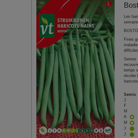
Bos
Les hari
semaine
BOST
Fines g
maladie
difficile
Semez 2
recouvr
temps s
récolte 
haricot
Semis
J
F
M
A
M
J
J