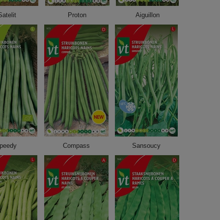
Satelit
Proton
Aiguillon
peedy
Compass
Sansoucy