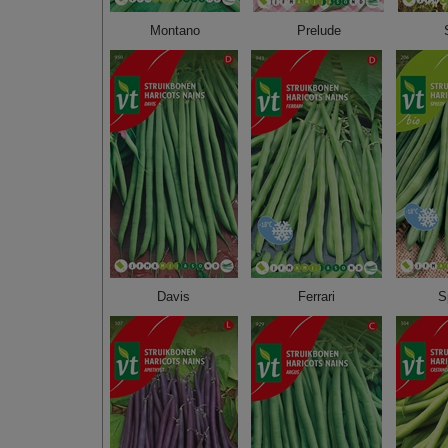
Montano
Prelude
Davis
Ferrari
S