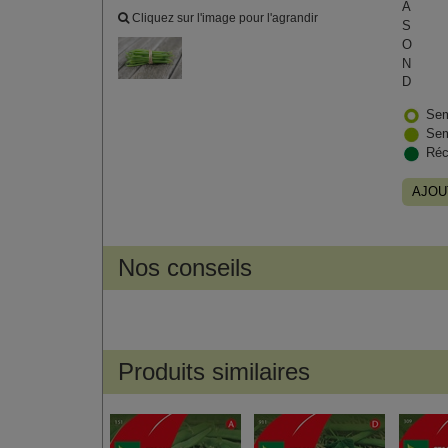
A
Cliquez sur l'image pour l'agrandir
S
O
N
D
Sem
Sem
Réc
AJOU
Nos conseils
Produits similaires