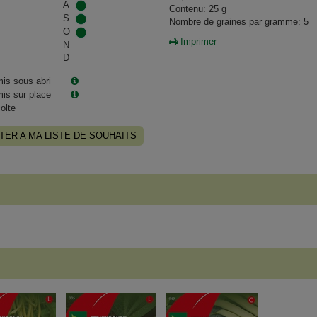
A
Contenu: 25 g
S
Nombre de graines par gramme: 5
O
Imprimer
N
D
is sous abri
is sur place
olte
TER A MA LISTE DE SOUHAITS