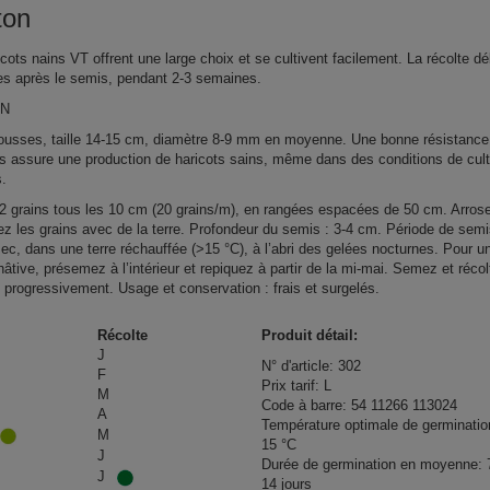
ton
cots nains VT offrent une large choix et se cultivent facilement. La récolte d
s après le semis, pendant 2-3 semaines.
ON
ousses, taille 14-15 cm, diamètre 8-9 mm en moyenne. Une bonne résistance
s assure une production de haricots sains, même dans des conditions de cul
s.
 grains tous les 10 cm (20 grains/m), en rangées espacées de 50 cm. Arrose
ez les grains avec de la terre. Profondeur du semis : 3-4 cm. Période de semi
ec, dans une terre réchauffée (>15 °C), à l’abri des gelées nocturnes. Pour u
hâtive, présemez à l’intérieur et repiquez à partir de la mi-mai. Semez et récol
s progressivement. Usage et conservation : frais et surgelés.
Récolte
Produit détail:
J
N° d'article: 302
F
Prix tarif: L
M
Code à barre: 54 11266 113024
A
Température optimale de germinatio
M
15 °C
J
Durée de germination en moyenne: 
J
14 jours