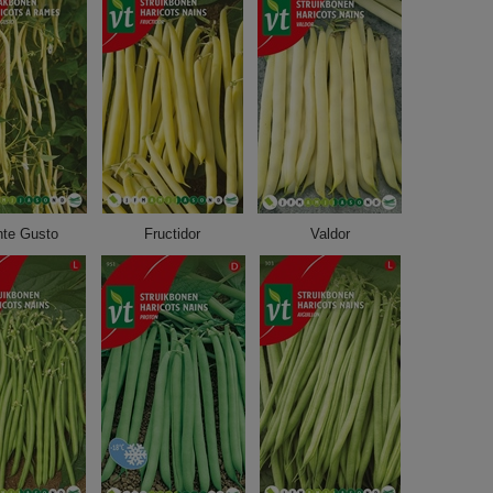
te Gusto
Fructidor
Valdor