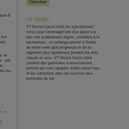
Cherchez
ébute 8
VT Resist
VT Resist Gazon d'été est spécialement
conçu pour l'aménagement d'un gazon sur
 aux
des sols (sablonneux) légers, sensibles à la
ture
sècheresse : ce mélange permet à l'herbe
de rester verte plus longtemps et de se
régénérer plus rapidement pendant les étés
z et
chauds et secs. VT Resist Gazon d'été
s : par
contient des graminées à enracinement
ne
profond qui sont capables d'aller puiser l'eau
tez les
et les nutriments dans les couches plus
profondes du sol.
n: >
7-