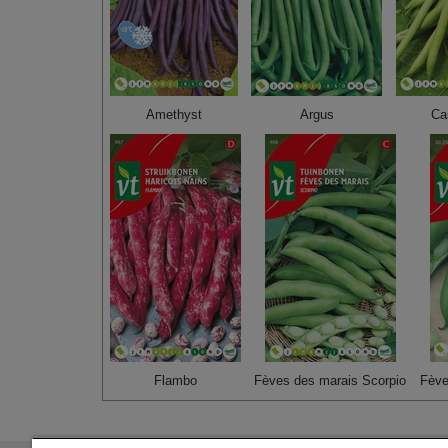
Amethyst
Argus
Ca
Flambo
Fèves des marais Scorpio
Fève