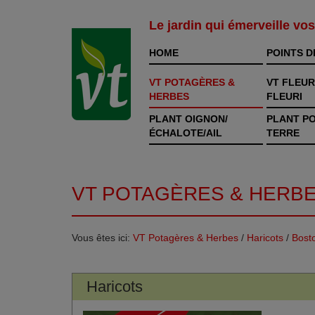
Le jardin qui émerveille vo
HOME
POINTS D
VT POTAGÈRES &
VT FLEUR
HERBES
FLEURI
PLANT OIGNON/
PLANT P
ÉCHALOTE/AIL
TERRE
VT POTAGÈRES & HERB
Vous êtes ici:
VT Potagères & Herbes
/
Haricots
/
Bost
Haricots