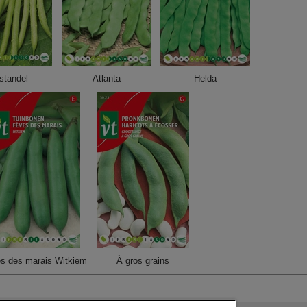
standel
Atlanta
Helda
s des marais Witkiem
À gros grains