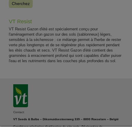
Cherchez
VT Resist
VT Resist Gazon d'été est spécialement conçu pour
l'aménagement d'un gazon sur des sols (sablonneux) légers,
sensibles à la sècheresse : ce mélange permet à l'herbe de rester
verte plus longtemps et de se régénérer plus rapidement pendant
les étés chauds et secs. VT Resist Gazon d'été contient des
graminées à enracinement profond qui sont capables d'aller puiser
l'eau et les nutriments dans les couches plus profondes du sol.
Contact:
VT Seeds & Bulbs – Diksmuidsesteenweg 339 – 8800 Roeselare – België
Conditions générales d’utilisation du site web
-
Déclaration de
confidentialité
-
Paramètres des cookies
-
Déclaration en matière de