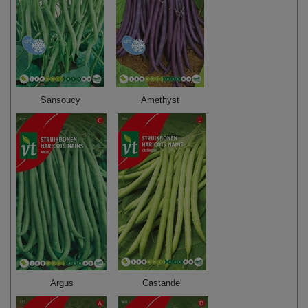
Sansoucy
Amethyst
Argus
Castandel