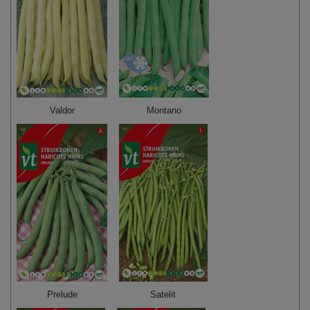
Valdor
Montano
Prelude
Satelit