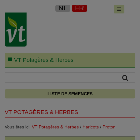
NL
FR
VT Potagères & Herbes
LISTE DE SEMENCES
VT POTAGÈRES & HERBES
Vous êtes ici:
VT Potagères & Herbes
/
Haricots
/
Proton