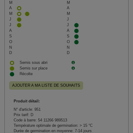
M
M
A
A
M
M
J
J
J
J
A
A
S
S
O
O
N
N
D
D
Semis sous abri
Semis sur place
Récolte
AJOUTER A MA LISTE DE SOUHAITS
Produit détail:
N° d'article: 951
Prix tarif: D
Code à barre: 54 11266 989513
Température optimale de germination: > 15 °C
Durée de germination en moyenne: 7-14 jours