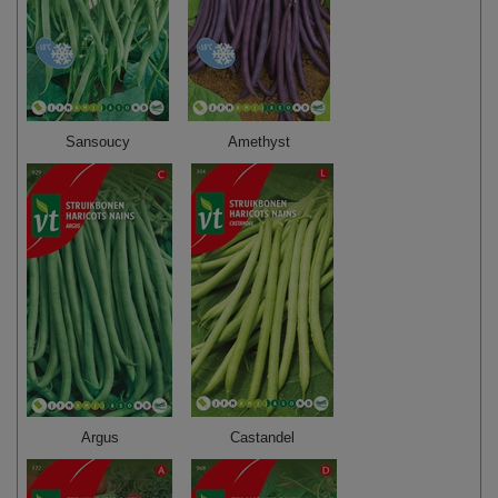
Sansoucy
Amethyst
Argus
Castandel