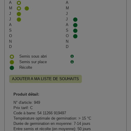
A
A
M
M
J
J
J
J
A
A
S
S
O
O
N
N
D
D
Semis sous abri
Semis sur place
Récolte
AJOUTER A MA LISTE DE SOUHAITS
Produit détail:
N° d'article: 949
Prix tarif: C
Code à barre: 54 11266 919497
Température optimale de germination: > 15 °C
Durée de germination en moyenne: 7-14 jours
Entre semis et récolte (en moyenne): 50 jours