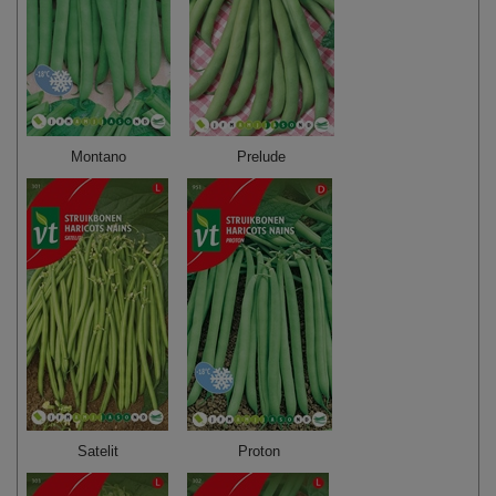
Montano
Prelude
Satelit
Proton