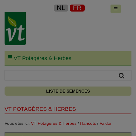
NL
FR
VT Potagères & Herbes
LISTE DE SEMENCES
VT POTAGÈRES & HERBES
Vous êtes ici:
VT Potagères & Herbes
/
Haricots
/
Valdor