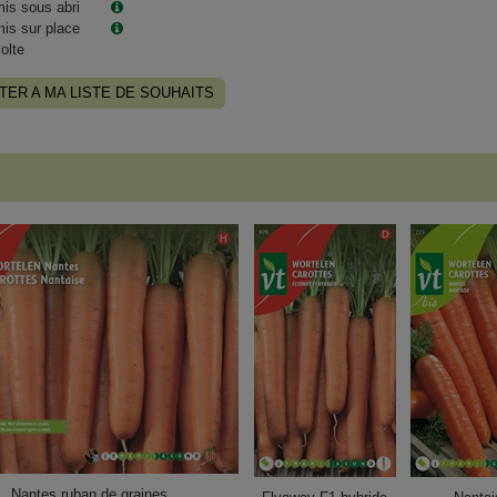
is sous abri
is sur place
olte
TER A MA LISTE DE SOUHAITS
Nantes ruban de graines