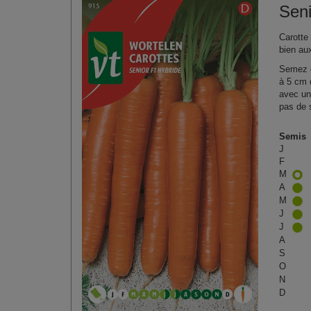
Seni
Carotte
bien au
Semez d
à 5 cm 
avec un 
pas de s
Semis
J
F
M
A
M
J
J
A
S
O
N
D