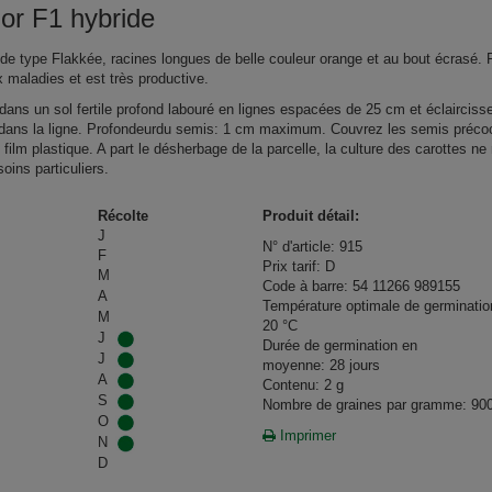
or F1 hybride
 de type Flakkée, racines longues de belle couleur orange et au bout écrasé. 
x maladies et est très productive.
ans un sol fertile profond labouré en lignes espacées de 25 cm et éclairciss
dans la ligne. Profondeurdu semis: 1 cm maximum. Couvrez les semis préco
film plastique. A part le désherbage de la parcelle, la culture des carottes ne 
oins particuliers.
Récolte
Produit détail:
J
N° d'article: 915
F
Prix tarif: D
M
Code à barre: 54 11266 989155
A
Température optimale de germination
M
20 °C
J
Durée de germination en
J
moyenne: 28 jours
A
Contenu: 2 g
S
Nombre de graines par gramme: 90
O
Imprimer
N
D