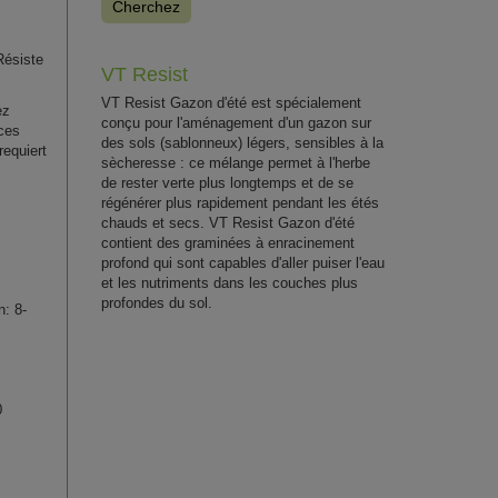
Cherchez
Résiste
VT Resist
VT Resist Gazon d'été est spécialement
ez
conçu pour l'aménagement d'un gazon sur
ces
des sols (sablonneux) légers, sensibles à la
requiert
sècheresse : ce mélange permet à l'herbe
de rester verte plus longtemps et de se
régénérer plus rapidement pendant les étés
chauds et secs. VT Resist Gazon d'été
contient des graminées à enracinement
profond qui sont capables d'aller puiser l'eau
et les nutriments dans les couches plus
profondes du sol.
: 8-
0