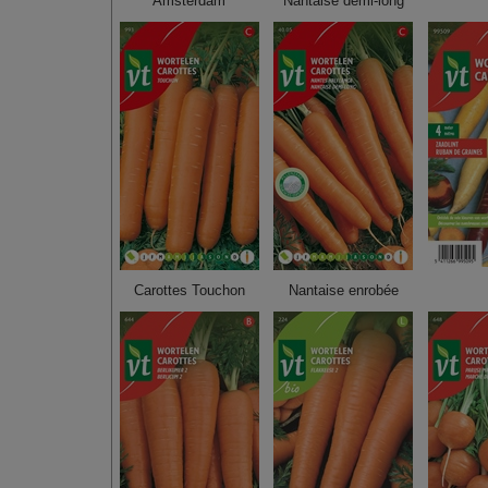
Amsterdam
Nantaise demi-long
Carottes Touchon
Nantaise enrobée