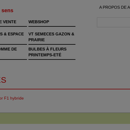
A PROPOS DE 
s sens
E VENTE
WEBSHOP
S & ESPACE
VT SEMECES GAZON &
PRAIRIE
OMME DE
BULBES À FLEURS
PRINTEMPS-ETÉ
ES
or F1 hybride