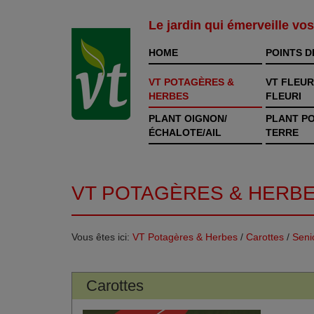
Le jardin qui émerveille vo
HOME
POINTS D
VT POTAGÈRES &
VT FLEUR
HERBES
FLEURI
PLANT OIGNON/
PLANT P
ÉCHALOTE/AIL
TERRE
VT POTAGÈRES & HERB
Vous êtes ici:
VT Potagères & Herbes
/
Carottes
/
Seni
Carottes