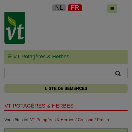
NL
FR
VT Potagères & Herbes
LISTE DE SEMENCES
VT POTAGÈRES & HERBES
Vous êtes ici:
VT Potagères & Herbes
/
Cresson
/
Presto