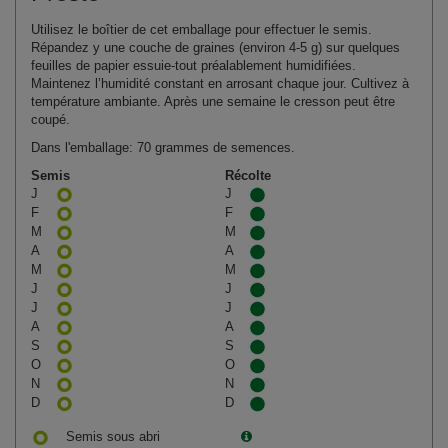
Utilisez le boîtier de cet emballage pour effectuer le semis.
Répandez y une couche de graines (environ 4‑5 g) sur quelques
feuilles de papier essuie‑tout préalablement humidifiées.
Maintenez l’humidité constant en arrosant chaque jour. Cultivez à
température ambiante. Après une semaine le cresson peut être
coupé.
Dans l'emballage: 70 grammes de semences.
Semis
Récolte
J
J
F
F
M
M
A
A
M
M
J
J
J
J
A
A
S
S
O
O
N
N
D
D
Semis sous abri