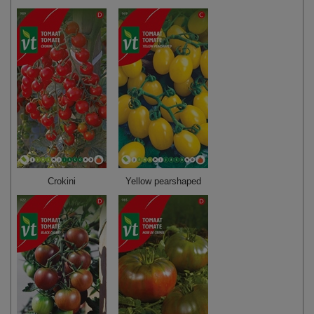
Crokini
Yellow pearshaped