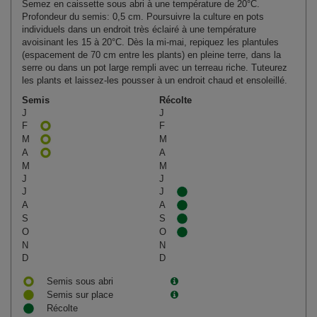
Semez en caissette sous abri à une température de 20°C.
Profondeur du semis: 0,5 cm. Poursuivre la culture en pots
individuels dans un endroit très éclairé à une température
avoisinant les 15 à 20°C. Dès la mi‑mai, repiquez les plantules
(espacement de 70 cm entre les plants) en pleine terre, dans la
serre ou dans un pot large rempli avec un terreau riche. Tuteurez
les plants et laissez‑les pousser à un endroit chaud et ensoleillé.
Semis
Récolte
J
J
F
F
M
M
A
A
M
M
J
J
J
J
A
A
S
S
O
O
N
N
D
D
Semis sous abri
Semis sur place
Récolte