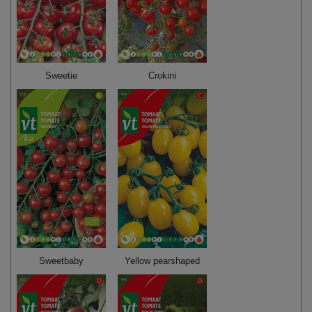
Sweetie
Crokini
Sweetbaby
Yellow pearshaped