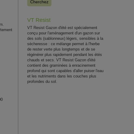
Cherchez
VT Resist
cm.
VT Resist Gazon d'été est spécialement
rtement
conçu pour l'aménagement d'un gazon sur
des sols (sablonneux) légers, sensibles à la
sècheresse : ce mélange permet à l'herbe
de rester verte plus longtemps et de se
régénérer plus rapidement pendant les étés
chauds et secs. VT Resist Gazon d'été
contient des graminées à enracinement
profond qui sont capables d'aller puiser l'eau
et les nutriments dans les couches plus
profondes du sol.
00