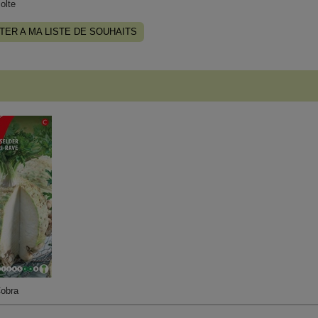
olte
TER A MA LISTE DE SOUHAITS
obra