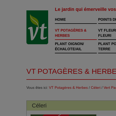
Le jardin qui émerveille vo
HOME
POINTS D
VT POTAGÈRES &
VT FLEUR
HERBES
FLEURI
PLANT OIGNON/
PLANT P
ÉCHALOTE/AIL
TERRE
VT POTAGÈRES & HERB
Vous êtes ici:
VT Potagères & Herbes
/
Céleri
/
Vert Pa
Céleri