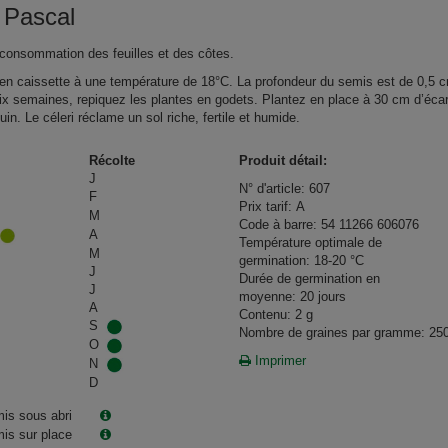
 Pascal
 consommation des feuilles et des côtes.
n caissette à une température de 18°C. La profondeur du semis est de 0,5 
ix semaines, repiquez les plantes en godets. Plantez en place à 30 cm d’éca
uin. Le céleri réclame un sol riche, fertile et humide.
Récolte
Produit détail:
J
N° d'article: 607
F
Prix tarif: A
M
Code à barre: 54 11266 606076
A
Température optimale de
M
germination: 18-20 °C
J
Durée de germination en
J
moyenne: 20 jours
A
Contenu: 2 g
S
Nombre de graines par gramme: 25
O
Imprimer
N
D
is sous abri
is sur place