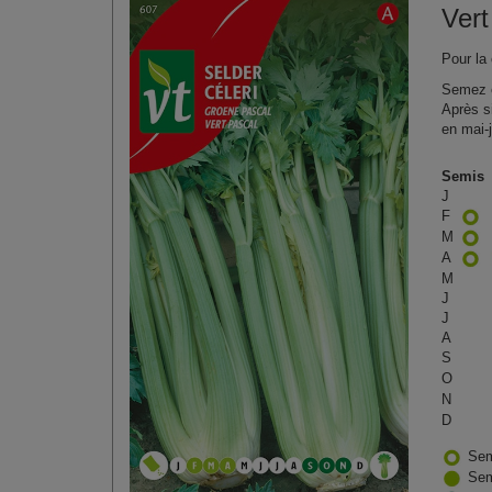
Vert
Pour la
Semez e
Après s
en mai-j
Semis
J
F
M
A
M
J
J
A
S
O
N
D
Sem
Sem