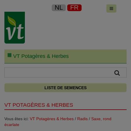
NL
FR
VT Potagères & Herbes
LISTE DE SEMENCES
VT POTAGÈRES & HERBES
Vous êtes ici:
VT Potagères & Herbes
/
Radis
/
Saxe, rond
écarlate