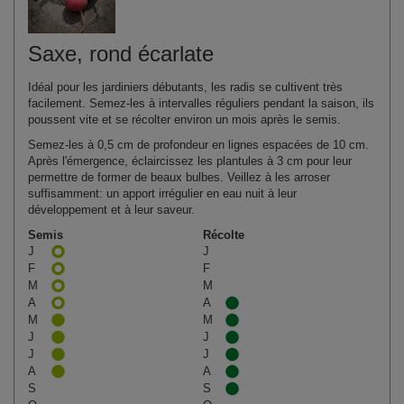
Saxe, rond écarlate
Idéal pour les jardiniers débutants, les radis se cultivent très
facilement. Semez-les à intervalles réguliers pendant la saison, ils
poussent vite et se récolter environ un mois après le semis.
Semez-les à 0,5 cm de profondeur en lignes espacées de 10 cm.
Après l'émergence, éclaircissez les plantules à 3 cm pour leur
permettre de former de beaux bulbes. Veillez à les arroser
suffisamment: un apport irrégulier en eau nuit à leur
développement et à leur saveur.
Semis
Récolte
J
J
F
F
M
M
A
A
M
M
J
J
J
J
A
A
S
S