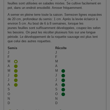
feuilles sont utilisées en salades mixtes. Se cultive facilement en
pot, dans un endroit ensoleillé. Arroser fréquemment.
A semer en pleine terre toute la saison. Semezen lignes espacées
de 20 cm, profondeur du semis: 1 cm. Après la levée éclaircir à
environ 5 cm. Au bout de 6 à 8 semaines, lorsque les
jeunes feuilles sont suffisamment développées, coupez‑les selon
les besoins. On peut les récolter plusieurs fois sur une longue
période. Le développement de la roquette sauvage est plus lent
que celui des autres roquettes.
Semis
Récolte
J
J
F
F
M
M
A
A
M
M
J
J
J
J
A
A
S
S
O
O
N
N
D
D