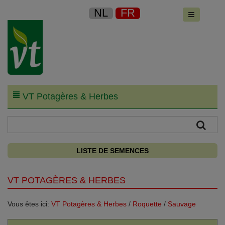
NL
FR
VT Potagères & Herbes
LISTE DE SEMENCES
VT POTAGÈRES & HERBES
Vous êtes ici:
VT Potagères & Herbes
/
Roquette
/
Sauvage