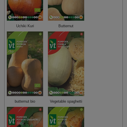
Uchiki Kuri
Butternut
butternut bio
Vegetable spaghetti