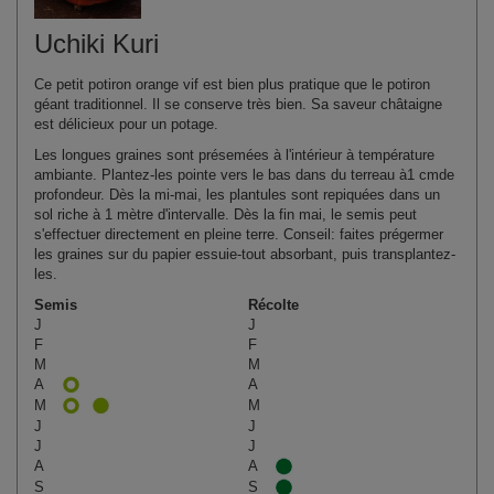
Uchiki Kuri
Ce petit potiron orange vif est bien plus pratique que le potiron
géant traditionnel. Il se conserve très bien. Sa saveur châtaigne
est délicieux pour un potage.
Les longues graines sont présemées à l'intérieur à température
ambiante. Plantez-les pointe vers le bas dans du terreau à1 cmde
profondeur. Dès la mi‑mai, les plantules sont repiquées dans un
sol riche à 1 mètre d'intervalle. Dès la fin mai, le semis peut
s'effectuer directement en pleine terre. Conseil: faites prégermer
les graines sur du papier essuie-tout absorbant, puis transplantez-
les.
Semis
Récolte
J
J
F
F
M
M
A
A
M
M
J
J
J
J
A
A
S
S