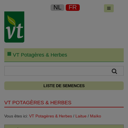
NL
FR
VT Potagères & Herbes
LISTE DE SEMENCES
VT POTAGÈRES & HERBES
Vous êtes ici:
VT Potagères & Herbes
/
Laitue
/
Maïko