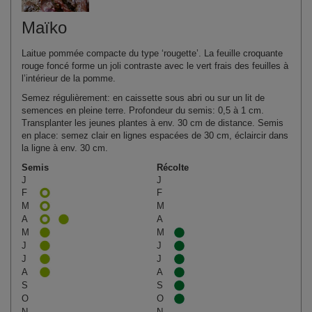
Maïko
Laitue pommée compacte du type ‘rougette’. La feuille croquante
rouge foncé forme un joli contraste avec le vert frais des feuilles à
l’intérieur de la pomme.
Semez régulièrement: en caissette sous abri ou sur un lit de
semences en pleine terre. Profondeur du semis: 0,5 à 1 cm.
Transplanter les jeunes plantes à env. 30 cm de distance. Semis
en place: semez clair en lignes espacées de 30 cm, éclaircir dans
la ligne à env. 30 cm.
Semis
Récolte
J
J
F
F
M
M
A
A
M
M
J
J
J
J
A
A
S
S
O
O
N
N