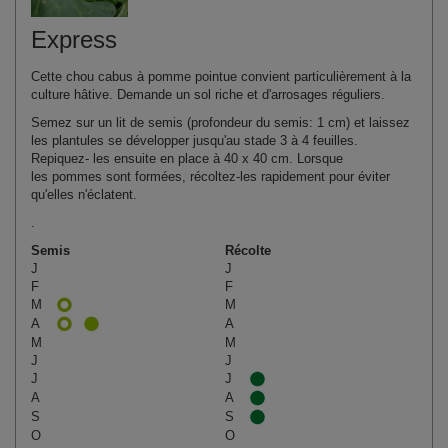
Express
Cette chou cabus à pomme pointue convient particulièrement à la
culture hâtive. Demande un sol riche et d'arrosages réguliers.
Semez sur un lit de semis (profondeur du semis: 1 cm) et laissez
les plantules se développer jusqu'au stade 3 à 4 feuilles.
Repiquez- les ensuite en place à 40 x 40 cm. Lorsque
les pommes sont formées, récoltez-les rapidement pour éviter
qu'elles n'éclatent.
.
Semis
Récolte
J
J
F
F
M
M
A
A
M
M
J
J
J
J
A
A
S
S
O
O