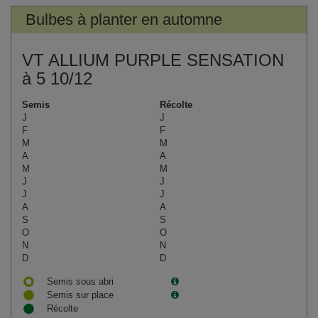
Bulbes à planter en automne
VT ALLIUM PURPLE SENSATION
à 5 10/12
Semis
Récolte
J
J
F
F
M
M
A
A
M
M
J
J
J
J
A
A
S
S
O
O
N
N
D
D
Semis sous abri
Semis sur place
Récolte