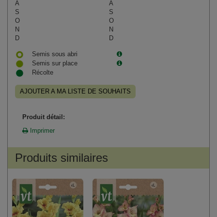
A
A
S
S
O
O
N
N
D
D
Semis sous abri
Semis sur place
Récolte
AJOUTER A MA LISTE DE SOUHAITS
Produit détail:
Imprimer
Produits similaires