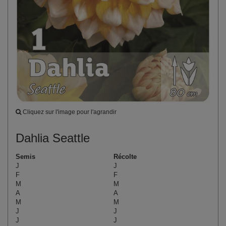
Cliquez sur l'image pour l'agrandir
Dahlia Seattle
Semis
Récolte
J
J
F
F
M
M
A
A
M
M
J
J
J
J