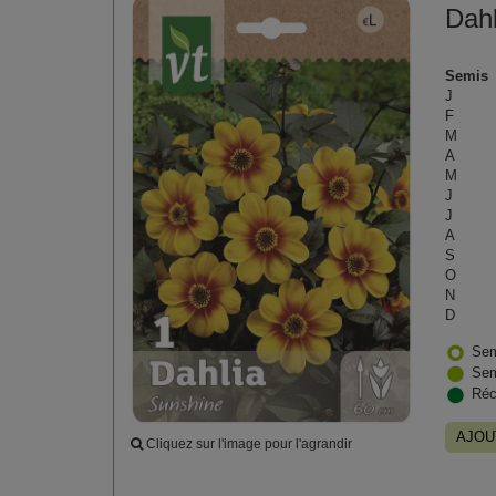
Dahl
Semis
J
F
M
A
M
J
J
A
S
O
N
D
Sem
Sem
Réc
AJOU
Cliquez sur l'image pour l'agrandir