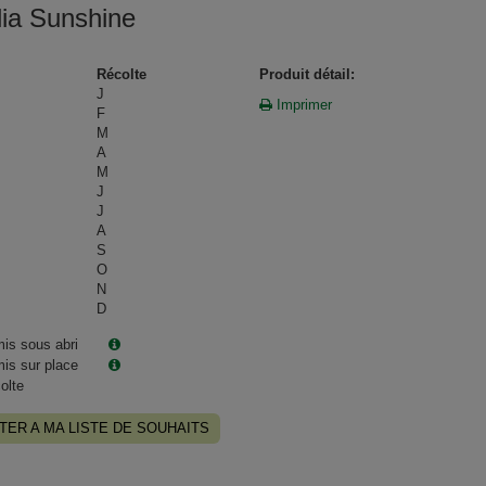
ia Sunshine
Récolte
Produit détail:
J
Imprimer
F
M
A
M
J
J
A
S
O
N
D
is sous abri
is sur place
olte
TER A MA LISTE DE SOUHAITS