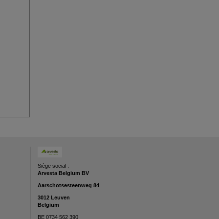
Siège social :
Arvesta Belgium BV
Aarschotsesteenweg
84
3012 Leuven
Belgium
BE 0734 562 390