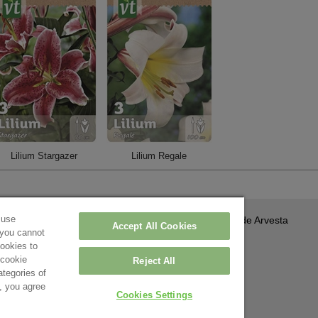
Lilium Stargazer
Lilium Regale
 use
A propos de Arvesta
Accept All Cookies
 you cannot
Contact
0 Roeselare – België
cookies to
'cookie
Reject All
aration de confidentialité
-
Paramètres
ategories of
’, you agree
Cookies Settings