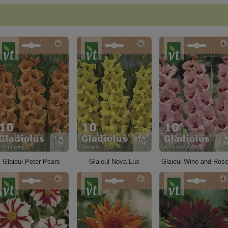
Glaieul Peter Pears
Glaieul Nova Lux
Glaieul Wine and Ros