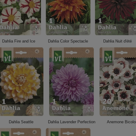
Dahlia Fire and Ice
Dahlia Color Spectacle
Dahlia Nuit d'été
Dahlia Seattle
Dahlia Lavender Perfection
Anemone Bicolo