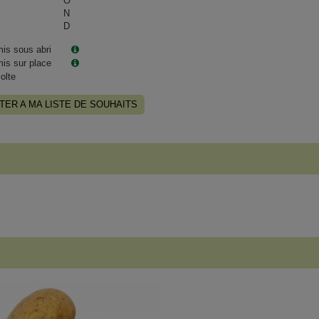
O
N
D
is sous abri
is sur place
olte
TER A MA LISTE DE SOUHAITS