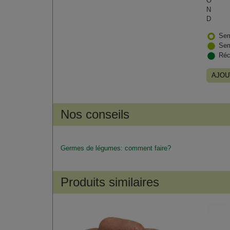
O
N
D
Sem
Sem
Réc
AJOU
Nos conseils
Germes de légumes: comment faire?
Produits similaires