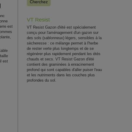
Cherchez
g
onc
VT Resist
bonne
erre est
VT Resist Gazon d'été est spécialement
 pommes
conçu pour l'aménagement d'un gazon sur
plante,
des sols (sablonneux) légers, sensibles à la
sècheresse : ce mélange permet à l'herbe
de rester verte plus longtemps et de se
table
régénérer plus rapidement pendant les étés
aille
chauds et secs. VT Resist Gazon d'été
l est
contient des graminées à enracinement
profond qui sont capables d'aller puiser l'eau
et les nutriments dans les couches plus
profondes du sol.