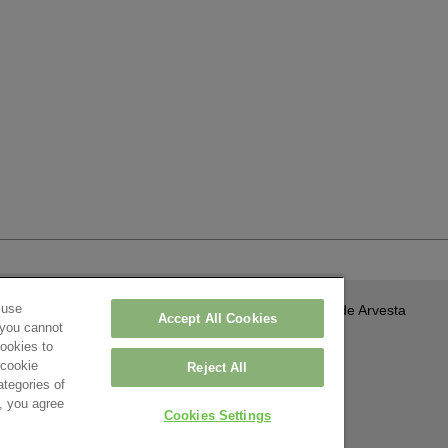
 use
A propos de Arvesta
Accept All Cookies
 you cannot
Contact
0 Roeselare – België
cookies to
'cookie
aration de confidentialité
-
Paramètres
Reject All
ategories of
’, you agree
Cookies Settings