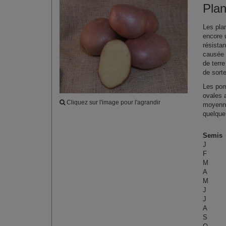
Pla
Les pla
encore 
résista
causée 
de terr
de sort
Les pom
ovales 
Cliquez sur l'image pour l'agrandir
moyenne
quelque
Semis
J
F
M
A
M
J
J
A
S