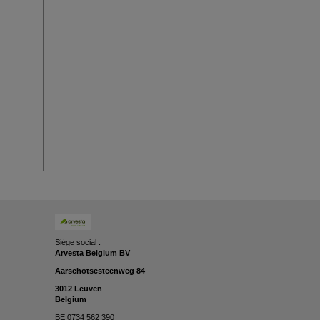
Siège social :
Arvesta Belgium BV
Aarschotsesteenweg
84
3012 Leuven
Belgium
BE 0734 562 390