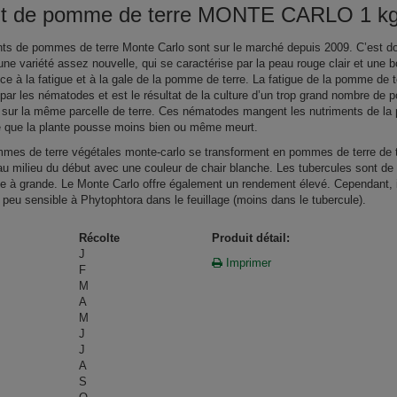
nt de pomme de terre MONTE CARLO 1 k
nts de pommes de terre Monte Carlo sont sur le marché depuis 2009. C’est d
une variété assez nouvelle, qui se caractérise par la peau rouge clair et une 
nce à la fatigue et à la gale de la pomme de terre. La fatigue de la pomme de t
par les nématodes et est le résultat de la culture d’un trop grand nombre de
e sur la même parcelle de terre. Ces nématodes mangent les nutriments de la 
e que la plante pousse moins bien ou même meurt.
mes de terre végétales monte-carlo se transforment en pommes de terre de 
au milieu du début avec une couleur de chair blanche. Les tubercules sont de t
 à grande. Le Monte Carlo offre également un rendement élevé. Cependant, i
 peu sensible à Phytophtora dans le feuillage (moins dans le tubercule).
Récolte
Produit détail:
J
Imprimer
F
M
A
M
J
J
A
S