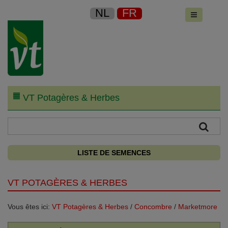
NL
FR
VT Potagères & Herbes
LISTE DE SEMENCES
VT POTAGÈRES & HERBES
Vous êtes ici:
VT Potagères & Herbes
/
Concombre
/
Marketmore