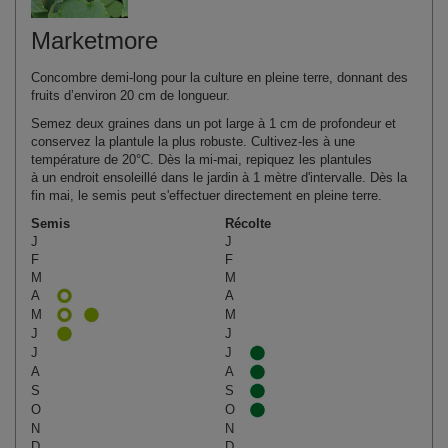
Marketmore
Concombre demi-long pour la culture en pleine terre, donnant des
fruits d’environ 20 cm de longueur.
Semez deux graines dans un pot large à 1 cm de profondeur et
conservez la plantule la plus robuste. Cultivez‑les à une
température de 20°C. Dès la mi‑mai, repiquez les plantules
à un endroit ensoleillé dans le jardin à 1 mètre d'intervalle. Dès la
fin mai, le semis peut s'effectuer directement en pleine terre.
Semis
Récolte
J
J
F
F
M
M
A
A
M
M
J
J
J
J
A
A
S
S
O
O
N
N
D
D