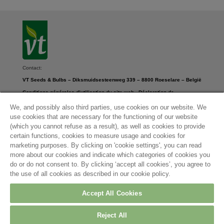
Contact:
VT Seeds & Bulbs – Diksmuidsesteenweg 339 – 8800 Roeselare – België
Conditions générales d’utilisation du site web
-
Déclaration de
confidentialité
-
Paramètres des cookies
-
Déclaration en matière de
We, and possibly also third parties, use cookies on our website. We
cookies
use cookies that are necessary for the functioning of our website
© 2026
(which you cannot refuse as a result), as well as cookies to provide
A propos de Arvesta
certain functions, cookies to measure usage and cookies for
Contact
marketing purposes. By clicking on 'cookie settings', you can read
more about our cookies and indicate which categories of cookies you
do or do not consent to. By clicking ‘accept all cookies’, you agree to
Siège social :
the use of all cookies as described in our cookie policy.
Arvesta Belgium BV
Aarschotsesteenweg
84
Accept All Cookies
3012 Leuven
Belgium
Reject All