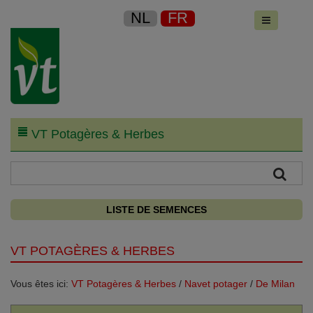
NL
FR
VT Potagères & Herbes
LISTE DE SEMENCES
VT POTAGÈRES & HERBES
Vous êtes ici:
VT Potagères & Herbes
/
Navet potager
/
De Milan