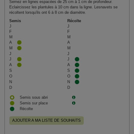
Semez en lignes espacées de 25 cm à 1 cm de profondeur.
Eclaircissez les plantules à 10 cm dans la ligne. Lesnavets se
récoltent lorsqu'ils ont 6 à 8 cm de diamètre.
Semis
Récolte
J
J
F
F
M
M
A
A
M
M
J
J
J
J
A
A
S
S
O
O
N
N
D
D
Semis sous abri
Semis sur place
Récolte
AJOUTER A MA LISTE DE SOUHAITS