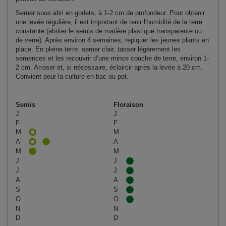
Semer sous abri en godets, à 1-2 cm de profondeur. Pour obtenir
une levée régulière, il est important de tenir l'humidité de la terre
constante (abriter le semis de matière plastique transparente ou
de verre). Après environ 4 semaines, repiquer les jeunes plants en
place. En pleine terre: semer clair, tasser légèrement les
semences et les recouvrir d’une mince couche de terre, environ 1-
2 cm. Arroser et, si nécessaire, éclaircir après la levée à 20 cm.
Convient pour la culture en bac ou pot.
Semis
Floraison
J
J
F
F
M
M
A
A
M
M
J
J
J
J
A
A
S
S
O
O
N
N
D
D