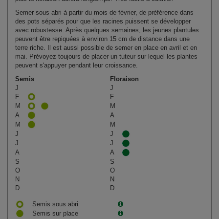
Semer sous abri à partir du mois de février, de préférence dans
des pots séparés pour que les racines puissent se développer
avec robustesse. Après quelques semaines, les jeunes plantules
peuvent être repiquées à environ 15 cm de distance dans une
terre riche. Il est aussi possible de semer en place en avril et en
mai. Prévoyez toujours de placer un tuteur sur lequel les plantes
peuvent s'appuyer pendant leur croissance.
Semis
Floraison
J
J
F
F
M
M
A
A
M
M
J
J
J
J
A
A
S
S
O
O
N
N
D
D
Semis sous abri
Semis sur place