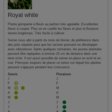
Royal white
Plante grimpante à fleurs au parfum très agréable. Excellentes
fleurs à couper. Plus on en cueille les fleurs et plus la floraison
durera longtemps. Très facile à cultiver.
Semer sous abri à partir du mois de février, de préférence dans
des pots séparés pour que les racines puissent se développer
avec robustesse. Après quelques semaines, les jeunes plantules
peuvent être repiquées à environ 15 cm de distance dans une
terre riche. Il est aussi possible de semer en place en avril et en
mai. Prévoyez toujours de placer un tuteur sur lequel les plantes
peuvent s'appuyer pendant leur croissance.
Semis
Floraison
J
J
F
F
M
M
A
A
M
M
J
J
J
J
A
A